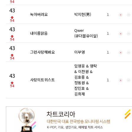
94
43
녹아버려요
박지현(男)
1
94
43
Qwer
내이름맑음
1
(큐더블유이알)
94
43
그런사랑해봐요
이부영
1
94
임영웅 & 영탁
& 이찬원 &
43
김호중 &
사랑의트위스트
1
정동원 &
94
장민호 &
김희재