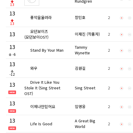
Rundgren
13
13
풍악을울려라
장민호
2
13
모던보이즈
13
이재진 (작품자)
2
(모던보이OST)
13
Tammy
Stand By Your Man
2
Wynette
-6
13
와우
김원길
2
-12
Drive It Like You
13
Stole It (Sing Street
Sing Street
2
OST)
13
이제나만믿어요
임영웅
2
13
A Great Big
Life Is Good
2
World