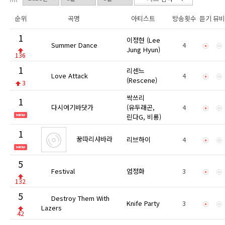
순위
곡명
아티스트
방송횟수
듣기
뮤
1
이정현 (Lee
Summer Dance
4
Jung Hyun)
136
1
리센느
Love Attack
4
(Rescene)
3
싹쓰리
1
다시여기바닷가
(유두래곤,
4
린다G, 비룡)
1
꿍따리샤바라
리브하이
4
5
Festival
엄정화
3
132
5
Destroy Them With
Knife Party
3
Lazers
42