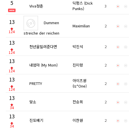
5
딕펑스 (Dick
Viva청춘
3
Punks)
13
Dummen
Maximilian
2
124
streiche der reichen
13
천년을빌려준다면
박진석
2
124
13
내엄마 (My Mom)
진미령
2
124
13
아이즈원
PRETTY
2
(Iz*One)
124
13
맞소
전승희
2
34
13
진또배기
이찬원
2
34