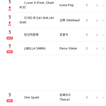
5
I Love It [Feat. Charli
Icona Pop
3
XCX]
42
5
으샤으샤 (UH SHA UH
신화 (Shinhwa)
3
SHA)
42
5
당신덕분에
조문식
3
5
LIBELLA SWING
Parov Stelar
3
5
트와이스
One Spark
3
(Twice)