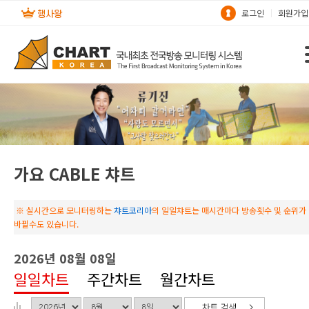
로그인
회원가입
가요 CABLE 챠트
※ 실시간으로 모니터링하는
챠트코리아
의 일일챠트는 매시간마다 방송횟수 및 순위가
바뀔수도 있습니다.
2026년 08월 08일
일일차트
주간차트
월간차트