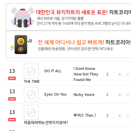
I Dont Know
13
DO IT ALL
How but They
2
Found Me
THE TIME
13
Eyes On You
Nicky Youre
2
13
투어스 (Tws )
2
마음따라뛰는건멋지지않아?