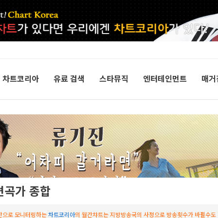
차트코리아
유료 검색
스타뮤직
엔터테인먼트
매거
 편곡가 종합
간으로 모니터링하는
차트코리아
의 월간챠트는 지방방송국의 사정으로 방송횟수가 바뀔수도 