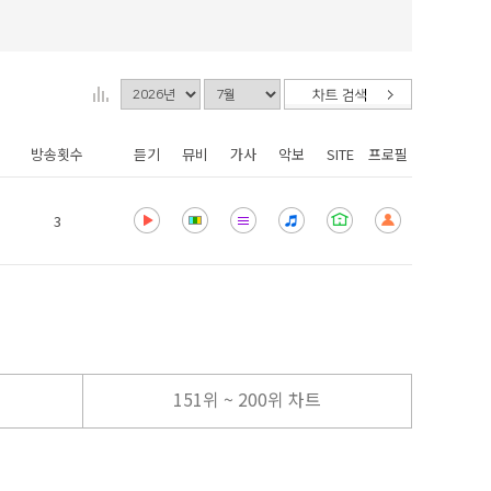
방송횟수
듣기
뮤비
가사
악보
SITE
프로필
3
151위 ~ 200위 차트