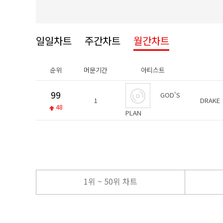
일일차트
주간차트
월간차트
순위
머문기간
아티스트
99
GOD'S
1
DRAKE
48
PLAN
1위 ~ 50위 차트