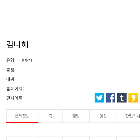
김나해
유형:
(여성)
출생:
데뷔:
홈페이지:
팬사이트:
상세정보
곡
앨범
영상
관련기