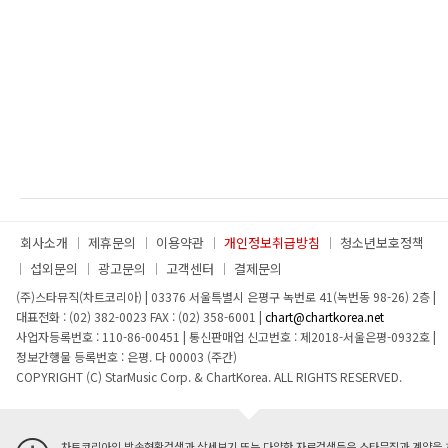
회사소개
제휴문의
이용약관
개인정보취급방침
청소년보호정책
섭외문의
광고문의
고객센터
결제문의
(주)스타뮤직(차트코리아)
|
03376 서울특별시 은평구 녹번로 41(녹번동 98-26) 2층
|
대표전화 : (02) 382-0023
FAX : (02) 358-6001
|
chart@chartkorea.net
사업자등록번호 : 110-86-00451
|
통신판매업 신고번호 : 제2018-서울은평-0932호
|
정보간행물 등록번호 : 은평. 다 00003 (주간)
COPYRIGHT (C) StarMusic Corp. & ChartKorea. ALL RIGHTS RESERVED.
차트코리아의 방송현황검색과 상세보기 또는 다양한 자료검색등은 스타뮤직과 계약을 