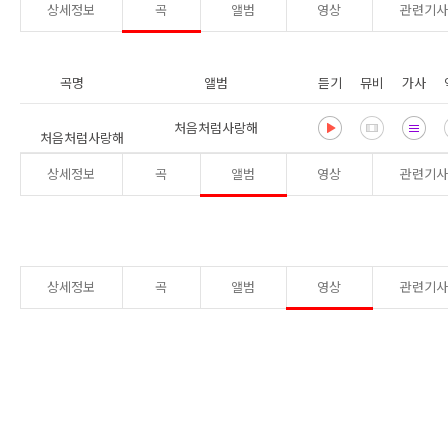
상세정보
곡
앨범
영상
관련기
곡명
앨범
듣기
뮤비
가사
처음처럼사랑해
처음처럼사랑해
상세정보
곡
앨범
영상
관련기
상세정보
곡
앨범
영상
관련기