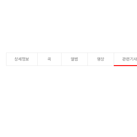
상세정보
곡
앨범
영상
관련기