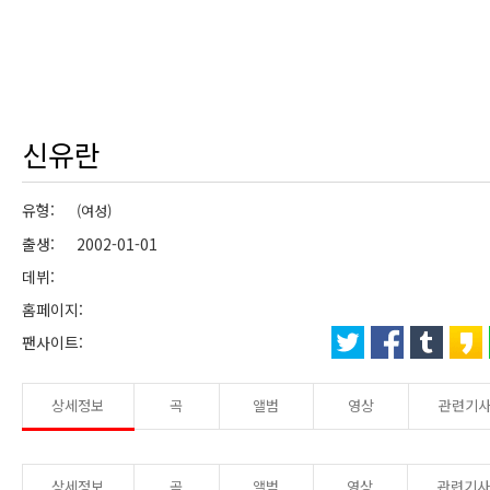
신유란
유형:
(여성)
출생: 2002-01-01
데뷔:
홈페이지:
팬사이트:
상세정보
곡
앨범
영상
관련기
상세정보
곡
앨범
영상
관련기