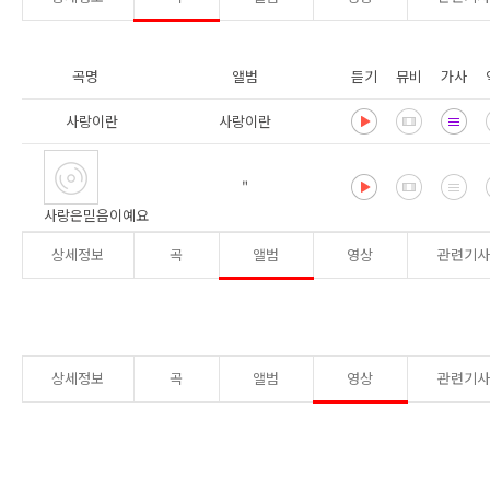
곡명
앨범
듣기
뮤비
가사
사랑이란
사랑이란
"
사랑은믿음이예요
상세정보
곡
앨범
영상
관련기
상세정보
곡
앨범
영상
관련기