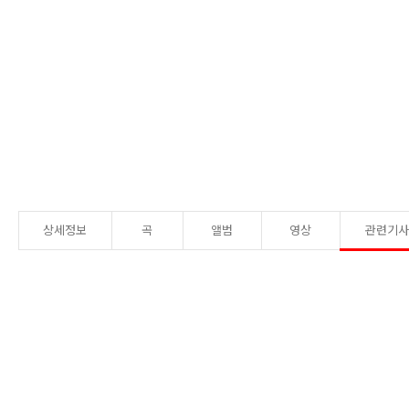
상세정보
곡
앨범
영상
관련기