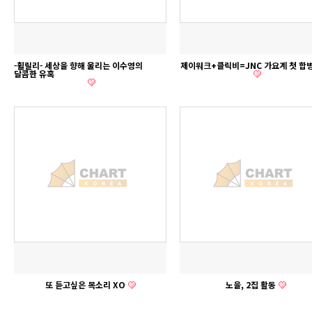
-휠릴리- 세상을 향해 울리는 이수영의
제이워크+클릭비=JNC 가요계 첫 합
달콤한 유혹
또 듣고싶은 목소리 XO
노을, 2집 활동