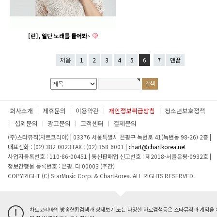
[린], 일단 노래를 들어봐~
처음
1
2
3
4
5
6
7
맨끝
회사소개
제휴문의
이용약관
개인정보취급방침
청소년보호정책
섭외문의
광고문의
고객센터
결제문의
(주)스타뮤직(차트코리아)
|
03376 서울특별시 은평구 녹번로 41(녹번동 98-26) 2층
|
대표전화 : (02) 382-0023
FAX : (02) 358-6001
|
chart@chartkorea.net
사업자등록번호 : 110-86-00451
|
통신판매업 신고번호 : 제2018-서울은평-0932호
|
정보간행물 등록번호 : 은평. 다 00003 (주간)
COPYRIGHT (C) StarMusic Corp. & ChartKorea. ALL RIGHTS RESERVED.
차트코리아의 방송현황검색과 상세보기 또는 다양한 자료검색등은 스타뮤직과 계약을 