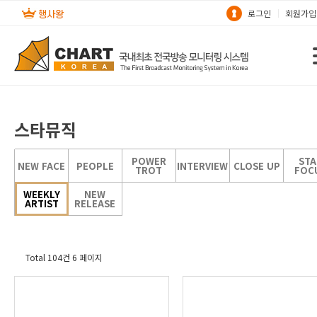
로그인
회원가입
스타뮤직
POWER
STA
NEW FACE
PEOPLE
INTERVIEW
CLOSE UP
TROT
FOC
WEEKLY
NEW
ARTIST
RELEASE
Total 104건
6 페이지