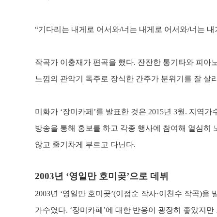
“
기다리는 내게로 어서와
/
너는 내게로 어서와
/
너는 내
작곡가 이충재가 편곡을 했다
.
잔잔한 통기타와 피아노
느낌의 관악기 독주로 장식한 간주가 분위기를 잘 살
미화가
‘
장미카페
’
를 발표한 것은
2015
년
3
월
.
지역가수
방송을 통해 홍보를 하고 각종 행사에 참여해 열심히
않고 줄기차게 부르고 다닌다
.
2003
년
‘
영일만 호미곶
’
으로 데뷔
2003
년
‘
영일만 호미곶
’(
이점순 작사
·
이천수 작곡
)
을 
가수였다
. ‘
장미카페
’
에 대한 반응이 굉장히 좋았지만