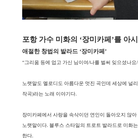
포항 가수 미화의
‘
장미카페
’
를 아
애절한 창법의 발라드
‘
장미카페
’
“
그리움 등에 업고 가신 님이여
/
나를 벌써 잊으셨나요
/
노랫말도 멜로디도 아름다운 멋진 곡인데 세상에 널리
작곡
)
라는 노래 이야기다
.
장미카페에서 사랑을 속삭이던 연인이 돌아오지 않아
노랫말이다
.
블루스 스타일의 트로트 발라드로 미화는
한다
.