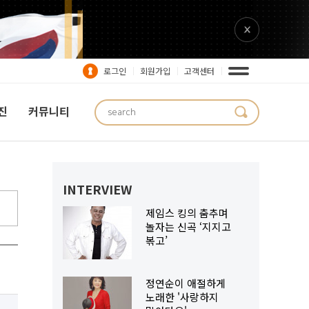
로그인
회원가입
고객센터
진
커뮤니티
성인가요 뉴스
INTERVIEW
제임스 킹의 춤추며
놀자는 신곡 ‘지지고
볶고’
정연순이 애절하게
노래한 '사랑하지