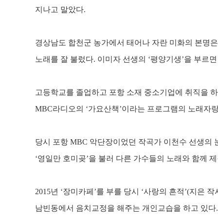
지나고 말았다
.
경상남도 합천군 농가에서 태어나 자란 미화의 본명은
노래를 잘 불렀다
.
이미자 선생의
‘
평양기생
’
을 부르면
고등학교를 졸업하고 포항 소재 중소기업에 취직을 
MBC
라디오의
‘
가요산책
’
이라는 프로그램의 노래자랑
당시 포항
MBC
악단장이었던 작곡가 이천수 선생의 
‘
영일만 호미곶
’
을 불러 다른 가수들의 노래와 함께 
2015
년
‘
장미카페
’
를 부를 당시
‘
사랑의 흔적
’(
지은 작
남빈동에서 음치교정을 해주는 개인교습을 하고 있다
.