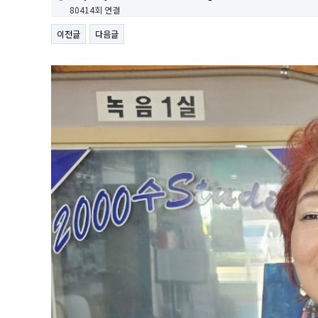
80414회 연결
이전글
다음글